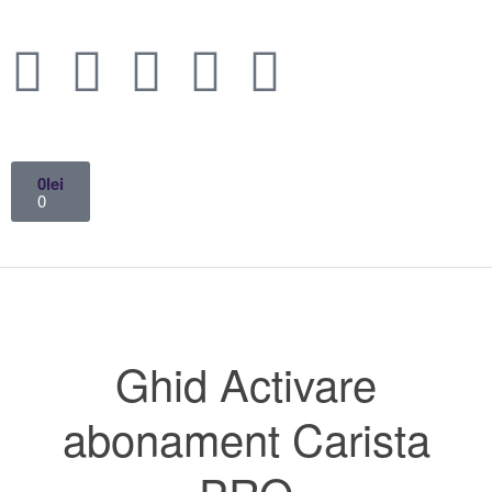
0
lei
0
Ghid Activare
abonament Carista