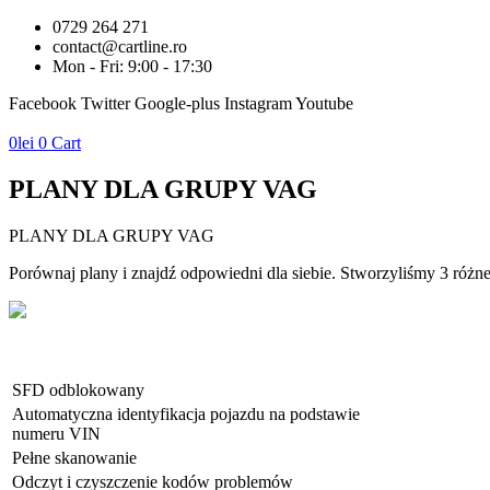
0729 264 271
contact@cartline.ro
Mon - Fri: 9:00 - 17:30
Facebook
Twitter
Google-plus
Instagram
Youtube
0
lei
0
Cart
PLANY DLA GRUPY VAG
PLANY DLA GRUPY VAG
Porównaj plany i znajdź odpowiedni dla siebie. Stworzyliśmy 3 róż
SFD odblokowany
Automatyczna identyfikacja pojazdu na podstawie
numeru VIN
Pełne skanowanie
Odczyt i czyszczenie kodów problemów