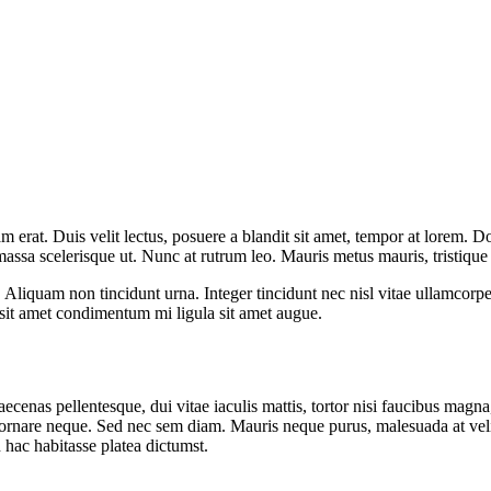
m erat. Duis velit lectus, posuere a blandit sit amet, tempor at lorem. D
assa scelerisque ut. Nunc at rutrum leo. Mauris metus mauris, tristique
 Aliquam non tincidunt urna. Integer tincidunt nec nisl vitae ullamcorper.
 sit amet condimentum mi ligula sit amet augue.
ecenas pellentesque, dui vitae iaculis mattis, tortor nisi faucibus magna, 
eu, ornare neque. Sed nec sem diam. Mauris neque purus, malesuada at ve
hac habitasse platea dictumst.