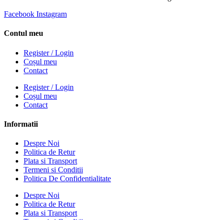
Facebook
Instagram
Contul meu
Register / Login
Coșul meu
Contact
Register / Login
Coșul meu
Contact
Informatii
Despre Noi
Politica de Retur
Plata si Transport
Termeni si Conditii
Politica De Confidentialitate
Despre Noi
Politica de Retur
Plata si Transport