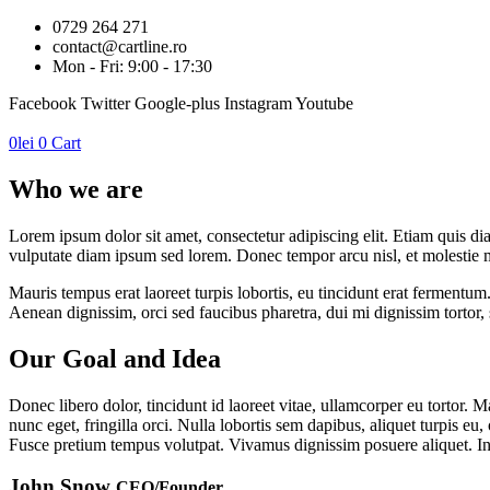
0729 264 271
contact@cartline.ro
Mon - Fri: 9:00 - 17:30
Facebook
Twitter
Google-plus
Instagram
Youtube
0
lei
0
Cart
Who we are
Lorem ipsum dolor sit amet, consectetur adipiscing elit. Etiam quis dia
vulputate diam ipsum sed lorem. Donec tempor arcu nisl, et molestie m
Mauris tempus erat laoreet turpis lobortis, eu tincidunt erat fermentum.
Aenean dignissim, orci sed faucibus pharetra, dui mi dignissim tortor,
Our Goal and Idea
Donec libero dolor, tincidunt id laoreet vitae, ullamcorper eu tortor. Ma
nunc eget, fringilla orci. Nulla lobortis sem dapibus, aliquet turpis 
Fusce pretium tempus volutpat. Vivamus dignissim posuere aliquet. In 
John Snow
CEO/Founder