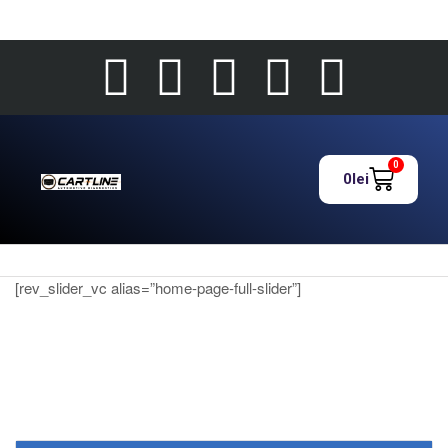
0
0
lei
[rev_slider_vc alias=”home-page-full-slider”]
New
Life
Introducing