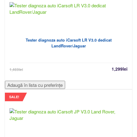
Tester diagnoza auto iCarsoft LR V3.0 dedicat
LandRover/Jaguar
1,299
lei
1,469
lei
Adaugă în lista cu preferințe
SALE!