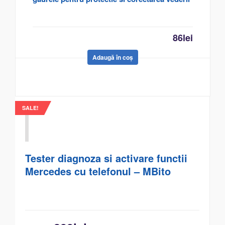
86
lei
Adaugă în coș
SALE!
Tester diagnoza si activare functii
Mercedes cu telefonul – MBito