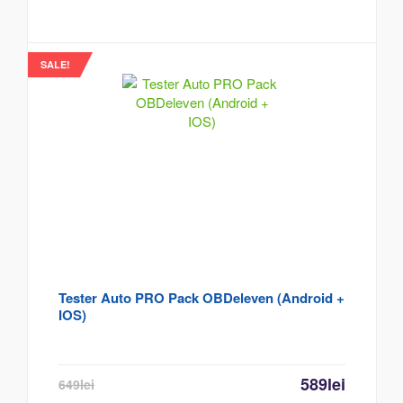
SALE!
Tester Auto PRO Pack OBDeleven (Android +
IOS)
589
lei
649
lei