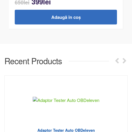
399
lei
650
lei
Adaugă în coș
Recent Products
Adaptor Tester Auto OBDeleven