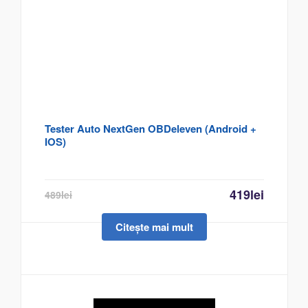
Tester Auto NextGen OBDeleven (Android +
IOS)
419
lei
489
lei
Citește mai mult