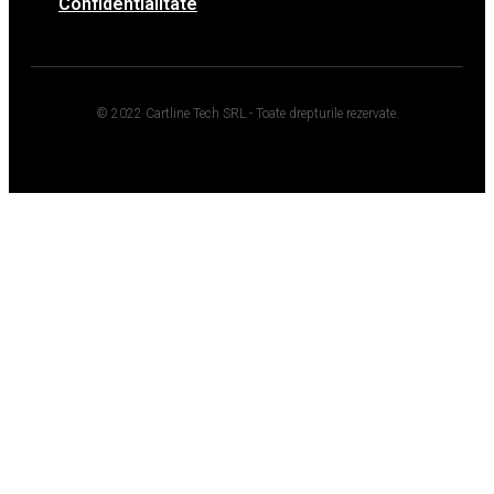
Confidentialitate
© 2022 Cartline Tech SRL - Toate drepturile rezervate.
Twitter
Facebook
Dribbble
Youtube
Pinterest
Medium