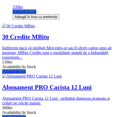
339
lei
Adaugă în coș
Adaugă în lista cu preferințe
30 Credite MBito
Indiferent dacă vă răsfățați Mercedes-ul sau îl oferiți cadou unui alt
pasionat, MBito Credits sunt o modalitate simplă de a îmbunătăți
experiența...
139
lei
Availability:
In Stock
Adaugă în coș
Abonament PRO Carista 12 Luni
Abonament PRO Carista 12 Luni - nelimitat diagnoza avansata si
codari pe oricite masini,
300
lei
Availability:
In Stock