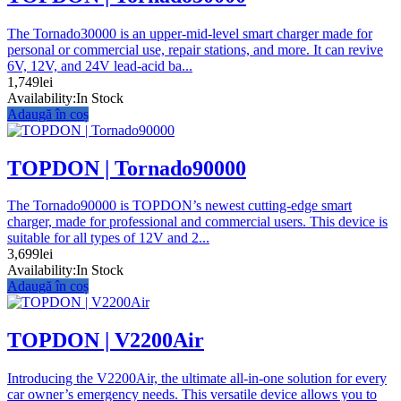
The Tornado30000 is an upper-mid-level smart charger made for
personal or commercial use, repair stations, and more. It can revive
6V, 12V, and 24V lead-acid ba...
1,749
lei
Availability:
In Stock
Adaugă în coș
TOPDON | Tornado90000
The Tornado90000 is TOPDON’s newest cutting-edge smart
charger, made for professional and commercial users. This device is
suitable for all types of 12V and 2...
3,699
lei
Availability:
In Stock
Adaugă în coș
TOPDON | V2200Air
Introducing the V2200Air, the ultimate all-in-one solution for every
car owner’s emergency needs. This versatile device allows you to