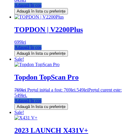
Adaugă în coș
Adaugă în lista cu preferințe
TOPDON | V2200Plus
699
lei
Adaugă în coș
Adaugă în lista cu preferințe
Sale!
Topdon TopScan Pro
769
lei
Prețul inițial a fost: 769lei.
549
lei
Prețul curent este:
549lei.
Adaugă în coș
Adaugă în lista cu preferințe
Sale!
2023 LAUNCH X431V+