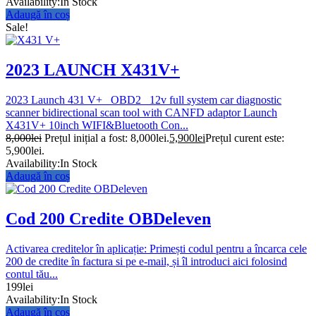
Availability:
In Stock
Adaugă în coș
Sale!
2023 LAUNCH X431V+
2023 Launch 431 V+ OBD2 12v full system car diagnostic
scanner bidirectional scan tool with CANFD adaptor Launch
X431V+ 10inch WIFI&Bluetooth Con...
8,000
lei
Prețul inițial a fost: 8,000lei.
5,900
lei
Prețul curent este:
5,900lei.
Availability:
In Stock
Adaugă în coș
Cod 200 Credite OBDeleven
Activarea creditelor în aplicație: Primești codul pentru a încarca cele
200 de credite în factura si pe e-mail, și îl introduci aici folosind
contul tău...
199
lei
Availability:
In Stock
Adaugă în coș