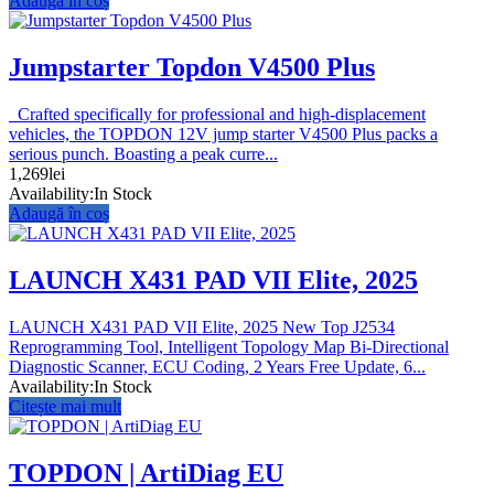
Adaugă în coș
Jumpstarter Topdon V4500 Plus
Crafted specifically for professional and high-displacement
vehicles, the TOPDON 12V jump starter V4500 Plus packs a
serious punch. Boasting a peak curre...
1,269
lei
Availability:
In Stock
Adaugă în coș
LAUNCH X431 PAD VII Elite, 2025
LAUNCH X431 PAD VII Elite, 2025 New Top J2534
Reprogramming Tool, Intelligent Topology Map Bi-Directional
Diagnostic Scanner, ECU Coding, 2 Years Free Update, 6...
Availability:
In Stock
Citește mai mult
TOPDON | ArtiDiag EU