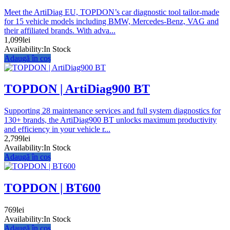
Meet the ArtiDiag EU, TOPDON’s car diagnostic tool tailor-made
for 15 vehicle models including BMW, Mercedes-Benz, VAG and
their affiliated brands. With adva...
1,099
lei
Availability:
In Stock
Adaugă în coș
TOPDON | ArtiDiag900 BT
Supporting 28 maintenance services and full system diagnostics for
130+ brands, the ArtiDiag900 BT unlocks maximum productivity
and efficiency in your vehicle r...
2,799
lei
Availability:
In Stock
Adaugă în coș
TOPDON | BT600
769
lei
Availability:
In Stock
Adaugă în coș