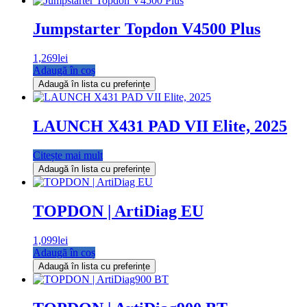
Jumpstarter Topdon V4500 Plus
1,269
lei
Adaugă în coș
Adaugă în lista cu preferințe
LAUNCH X431 PAD VII Elite, 2025
Citește mai mult
Adaugă în lista cu preferințe
TOPDON | ArtiDiag EU
1,099
lei
Adaugă în coș
Adaugă în lista cu preferințe