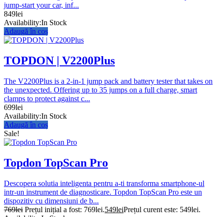
jump-start your car, inf...
849
lei
Availability:
In Stock
Adaugă în coș
TOPDON | V2200Plus
The V2200Plus is a 2-in-1 jump pack and battery tester that takes on
the unexpected. Offering up to 35 jumps on a full charge, smart
clamps to protect against c...
699
lei
Availability:
In Stock
Adaugă în coș
Sale!
Topdon TopScan Pro
Descopera solutia inteligenta pentru a-ti transforma smartphone-ul
intr-un instrument de diagnosticare. Topdon TopScan Pro este un
dispozitiv cu dimensiuni de b...
769
lei
Prețul inițial a fost: 769lei.
549
lei
Prețul curent este: 549lei.