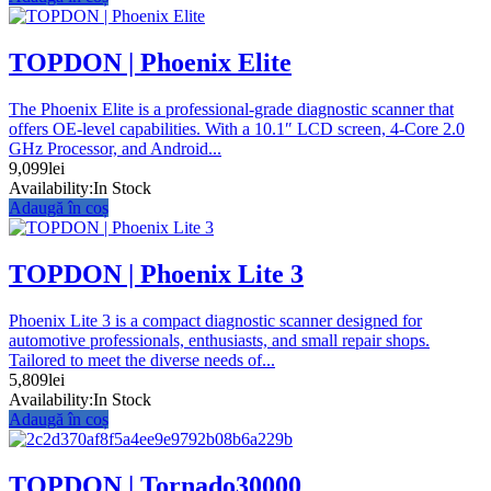
TOPDON | Phoenix Elite
The Phoenix Elite is a professional-grade diagnostic scanner that
offers OE-level capabilities. With a 10.1″ LCD screen, 4-Core 2.0
GHz Processor, and Android...
9,099
lei
Availability:
In Stock
Adaugă în coș
TOPDON | Phoenix Lite 3
Phoenix Lite 3 is a compact diagnostic scanner designed for
automotive professionals, enthusiasts, and small repair shops.
Tailored to meet the diverse needs of...
5,809
lei
Availability:
In Stock
Adaugă în coș
TOPDON | Tornado30000