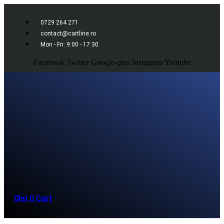
0729 264 271
contact@cartline.ro
Mon - Fri: 9:00 - 17:30
Facebook
Twitter
Google-plus
Instagram
Youtube
0
lei
0
Cart