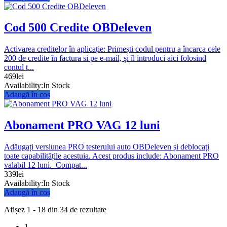
Cod 500 Credite OBDeleven
Activarea creditelor în aplicație: Primești codul pentru a încarca cele
200 de credite în factura si pe e-mail, și îl introduci aici folosind
contul t...
469
lei
Availability:
In Stock
Adaugă în coș
Abonament PRO VAG 12 luni
Adăugați versiunea PRO testerului auto OBDeleven și deblocați
toate capabilitățile acestuia. Acest produs include: Abonament PRO
valabil 12 luni. Compat...
339
lei
Availability:
In Stock
Adaugă în coș
Afișez 1 - 18 din 34 de rezultate
1