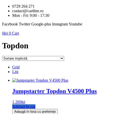
0729 264 271
contact@cartline.ro
Mon - Fri: 9:00 - 17:30
Facebook
Twitter
Google-plus
Instagram
Youtube
0
lei
0
Cart
Topdon
Grid
List
Jumpstarter Topdon V4500 Plus
1,269
lei
Adaugă în coș
Adaugă în lista cu preferințe