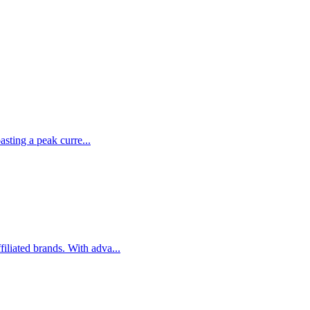
sting a peak curre...
liated brands. With adva...