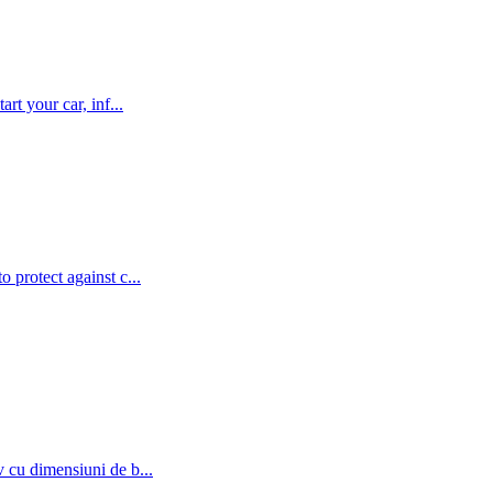
rt your car, inf...
 protect against c...
v cu dimensiuni de b...