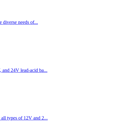
 diverse needs of...
, and 24V lead-acid ba...
all types of 12V and 2...