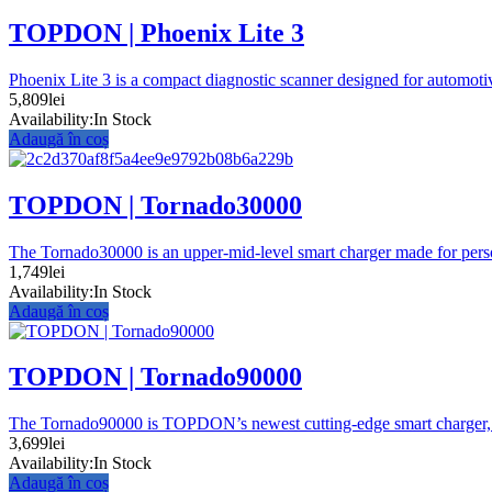
TOPDON | Phoenix Lite 3
Phoenix Lite 3 is a compact diagnostic scanner designed for automotive
5,809
lei
Availability:
In Stock
Adaugă în coș
TOPDON | Tornado30000
The Tornado30000 is an upper-mid-level smart charger made for person
1,749
lei
Availability:
In Stock
Adaugă în coș
TOPDON | Tornado90000
The Tornado90000 is TOPDON’s newest cutting-edge smart charger, mad
3,699
lei
Availability:
In Stock
Adaugă în coș