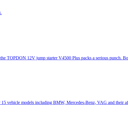
i.
s, the TOPDON 12V jump starter V4500 Plus packs a serious punch. Boa
 15 vehicle models including BMW, Mercedes-Benz, VAG and their affi