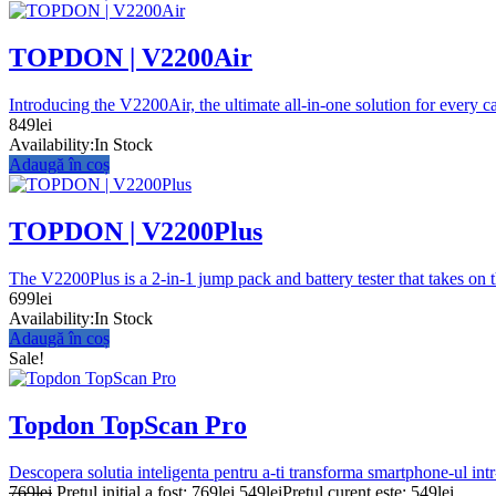
TOPDON | V2200Air
Introducing the V2200Air, the ultimate all-in-one solution for every c
849
lei
Availability:
In Stock
Adaugă în coș
TOPDON | V2200Plus
The V2200Plus is a 2-in-1 jump pack and battery tester that takes on t
699
lei
Availability:
In Stock
Adaugă în coș
Sale!
Topdon TopScan Pro
Descopera solutia inteligenta pentru a-ti transforma smartphone-ul in
769
lei
Prețul inițial a fost: 769lei.
549
lei
Prețul curent este: 549lei.