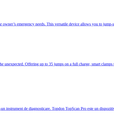
ar owner’s emergency needs. This versatile device allows you to jump-sta
he unexpected. Offering up to 35 jumps on a full charge, smart clamps to
tr-un instrument de diagnosticare. Topdon TopScan Pro este un dispoziti