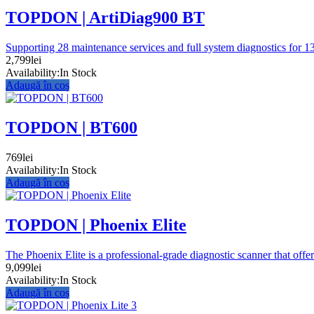
TOPDON | ArtiDiag900 BT
Supporting 28 maintenance services and full system diagnostics for 1
2,799
lei
Availability:
In Stock
Adaugă în coș
TOPDON | BT600
769
lei
Availability:
In Stock
Adaugă în coș
TOPDON | Phoenix Elite
The Phoenix Elite is a professional-grade diagnostic scanner that off
9,099
lei
Availability:
In Stock
Adaugă în coș