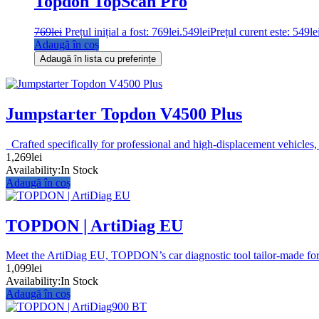
Topdon TopScan Pro
769
lei
Prețul inițial a fost: 769lei.
549
lei
Prețul curent este: 549le
Adaugă în coș
Adaugă în lista cu preferințe
Jumpstarter Topdon V4500 Plus
Crafted specifically for professional and high-displacement vehicle
1,269
lei
Availability:
In Stock
Adaugă în coș
TOPDON | ArtiDiag EU
Meet the ArtiDiag EU, TOPDON’s car diagnostic tool tailor-made for
1,099
lei
Availability:
In Stock
Adaugă în coș