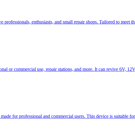
 professionals, enthusiasts, and small repair shops. Tailored to meet the
al or commercial use, repair stations, and more. It can revive 6V, 12V
e for professional and commercial users. This device is suitable for 