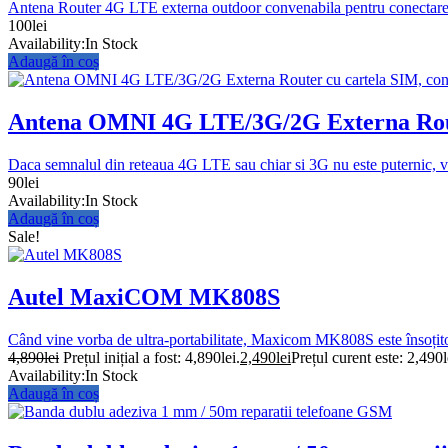
Antena Router 4G LTE externa outdoor convenabila pentru conectare l
100
lei
Availability:
In Stock
Adaugă în coș
Antena OMNI 4G LTE/3G/2G Externa Router
Daca semnalul din reteaua 4G LTE sau chiar si 3G nu este puternic, vit
90
lei
Availability:
In Stock
Adaugă în coș
Sale!
Autel MaxiCOM MK808S
Când vine vorba de ultra-portabilitate, Maxicom MK808S este însoțit
4,890
lei
Prețul inițial a fost: 4,890lei.
2,490
lei
Prețul curent este: 2,490l
Availability:
In Stock
Adaugă în coș