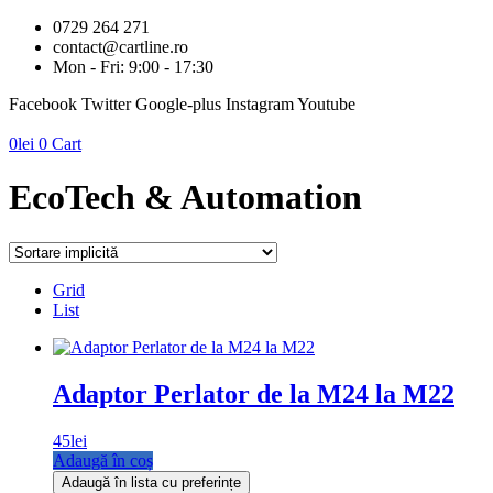
0729 264 271
contact@cartline.ro
Mon - Fri: 9:00 - 17:30
Facebook
Twitter
Google-plus
Instagram
Youtube
0
lei
0
Cart
EcoTech & Automation
Grid
List
Adaptor Perlator de la M24 la M22
45
lei
Adaugă în coș
Adaugă în lista cu preferințe