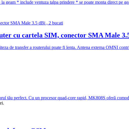
a geam * include ventuza talpa prindere * se poate monta direct pe ge
 cu cartela SIM, conector SMA Male 3.5 
eza de transfer a routerului poate fi lenta. Antena externa OMNI contrib
orul tău perfect. Cu un procesor quad-core rapid, MK808S oferă comodit
ei.