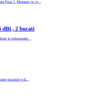
am Poza 1. Montare cu ve...
dBi , 2 bucati
uie la imbunatatir...
ate maximă și di...