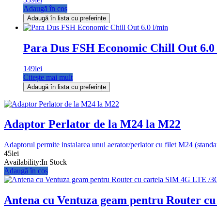
Adaugă în coș
Adaugă în lista cu preferințe
Para Dus FSH Economic Chill Out 6.0 
149
lei
Citește mai mult
Adaugă în lista cu preferințe
Adaptor Perlator de la M24 la M22
Adaptorul permite instalarea unui aerator/perlator cu filet M24 (standa
45
lei
Availability:
In Stock
Adaugă în coș
Antena cu Ventuza geam pentru Router c