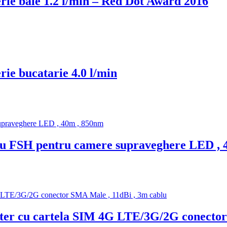
rie baie 1.2 l/min – Red Dot Award 2016
ie bucatarie 4.0 l/min
rosu FSH pentru camere supraveghere LED ,
er cu cartela SIM 4G LTE/3G/2G conector