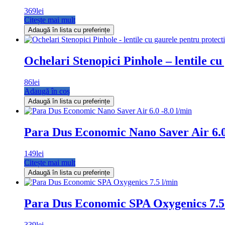
369
lei
Citește mai mult
Adaugă în lista cu preferințe
Ochelari Stenopici Pinhole – lentile cu
86
lei
Adaugă în coș
Adaugă în lista cu preferințe
Para Dus Economic Nano Saver Air 6.0 
149
lei
Citește mai mult
Adaugă în lista cu preferințe
Para Dus Economic SPA Oxygenics 7.5
339
lei