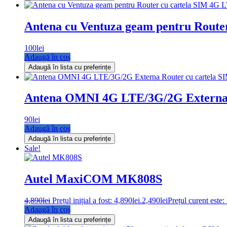
Antena cu Ventuza geam pentru Route
100
lei
Adaugă în coș
Adaugă în lista cu preferințe
Antena OMNI 4G LTE/3G/2G Externa Ro
90
lei
Adaugă în coș
Adaugă în lista cu preferințe
Sale!
Autel MaxiCOM MK808S
4,890
lei
Prețul inițial a fost: 4,890lei.
2,490
lei
Prețul curent este:
Adaugă în coș
Adaugă în lista cu preferințe