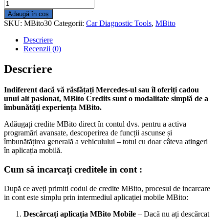
Cantitate
30
Adaugă în coș
Credite
SKU:
MBito30
Categorii:
Car Diagnostic Tools
,
MBito
MBito
Descriere
Recenzii (0)
Descriere
Indiferent dacă vă răsfățați Mercedes-ul sau îl oferiți cadou
unui alt pasionat, MBito Credits sunt o modalitate simplă de a
îmbunătăți experiența MBito.
Adăugați credite MBito direct în contul dvs. pentru a activa
programări avansate, descoperirea de funcții ascunse și
îmbunătățirea generală a vehiculului – totul cu doar câteva atingeri
în aplicația mobilă.
Cum să incarcați creditele in cont :
După ce aveți primiti codul de credite MBito, procesul de incarcare
in cont este simplu prin intermediul aplicației mobile MBito:
Descărcați aplicația MBito Mobile
– Dacă nu ați descărcat