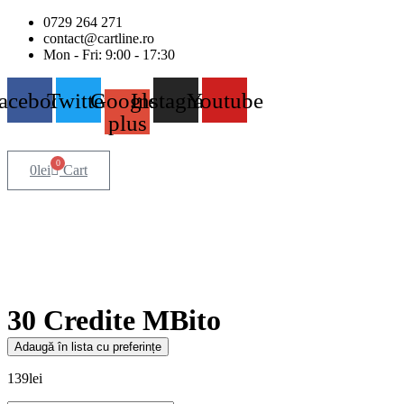
0729 264 271
contact@cartline.ro
Mon - Fri: 9:00 - 17:30
acebook
Twitter
Google-
Instagram
Youtube
plus
0
0
lei
Cart
30 Credite MBito
Adaugă în lista cu preferințe
139
lei