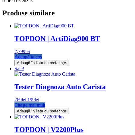
scrie o recenzie.
Produse similare
TOPDON | ArtiDiag900 BT
2,799
lei
Adaugă în coș
Adaugă în lista cu preferințe
Sale!
Tester Diagnoza Auto Carista
269
lei
Prețul
199
lei
Prețul
Citește mai mult
inițial
curent
a
este:
Adaugă în lista cu preferințe
fost:
199lei.
269lei.
TOPDON | V2200Plus