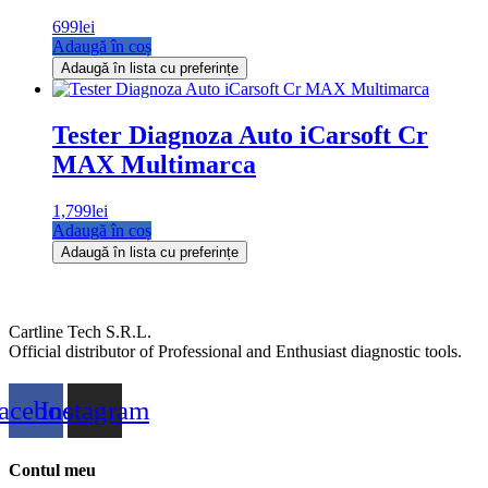
699
lei
Adaugă în coș
Adaugă în lista cu preferințe
Tester Diagnoza Auto iCarsoft Cr
MAX Multimarca
1,799
lei
Adaugă în coș
Adaugă în lista cu preferințe
Cartline Tech S.R.L.
Official distributor of Professional and Enthusiast diagnostic tools.
acebook
Instagram
Contul meu