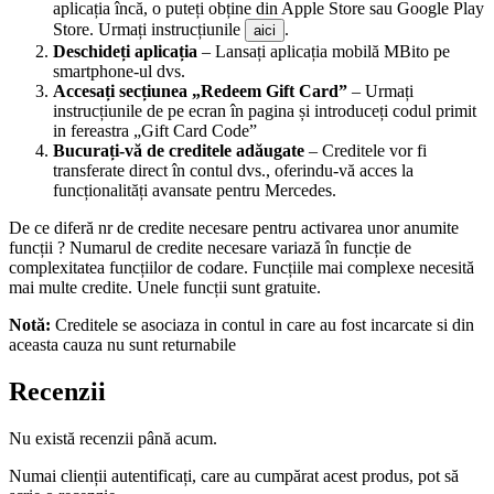
aplicația încă, o puteți obține din Apple Store sau Google Play
Store. Urmați instrucțiunile
.
aici
Deschideți aplicația
– Lansați aplicația mobilă MBito pe
smartphone-ul dvs.
Accesați secțiunea „Redeem Gift Card”
– Urmați
instrucțiunile de pe ecran în pagina și introduceți codul primit
in fereastra „Gift Card Code”
Bucurați-vă de creditele adăugate
– Creditele vor fi
transferate direct în contul dvs., oferindu-vă acces la
funcționalități avansate pentru Mercedes.
De ce diferă nr de credite necesare pentru activarea unor anumite
funcții ? Numarul de credite necesare variază în funcție de
complexitatea funcțiilor de codare. Funcțiile mai complexe necesită
mai multe credite. Unele funcții sunt gratuite.
Notă:
Creditele se asociaza in contul in care au fost incarcate si din
aceasta cauza nu sunt returnabile
Recenzii
Nu există recenzii până acum.
Numai clienții autentificați, care au cumpărat acest produs, pot să