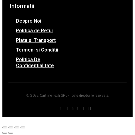
Informatii
Despre Noi
Politica de Retur
Plata si Transport
Termeni si Conditii
Politica De
Confidentialitate
© 2022 Cartline Tech SRL - Toate drepturile rezervate.
Twitter
Facebook
Dribbble
Youtube
Pinterest
Medium