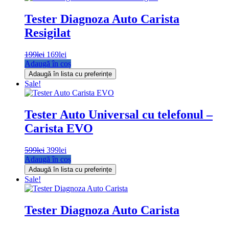
Tester Diagnoza Auto Carista
Resigilat
199
lei
Prețul
169
lei
Prețul
Adaugă în coș
inițial
curent
a
este:
Adaugă în lista cu preferințe
fost:
169lei.
Sale!
199lei.
Tester Auto Universal cu telefonul –
Carista EVO
599
lei
Prețul
399
lei
Prețul
Adaugă în coș
inițial
curent
a
este:
Adaugă în lista cu preferințe
fost:
399lei.
Sale!
599lei.
Tester Diagnoza Auto Carista