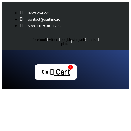
0729 264 271
contact@cartline.ro
Mon - Fri: 9:00 - 17:30
Facebook
Twitter
Google-
Instagram
Youtube
plus
0
Cart
0
lei