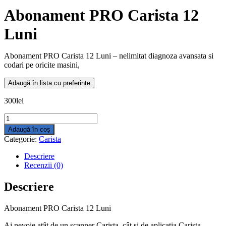
Abonament PRO Carista 12
Luni
Abonament PRO Carista 12 Luni – nelimitat diagnoza avansata si
codari pe oricite masini,
Adaugă în lista cu preferințe
300
lei
Cantitate
Abonament
Adaugă în coș
PRO
Categorie:
Carista
Carista
12
Descriere
Luni
Recenzii (0)
Descriere
Abonament PRO Carista 12 Luni
Ai nevoie atât de un scanner Carista, cât și de aplicația Carista