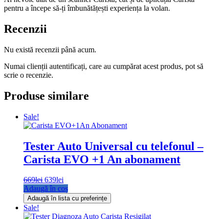
pentru a începe să-ți îmbunătățești experiența la volan.
Recenzii
Nu există recenzii până acum.
Numai clienții autentificați, care au cumpărat acest produs, pot să
scrie o recenzie.
Produse similare
Sale!
Tester Auto Universal cu telefonul –
Carista EVO +1 An abonament
669
lei
Prețul
639
lei
Prețul
Adaugă în coș
inițial
curent
a
este:
Adaugă în lista cu preferințe
fost:
639lei.
Sale!
669lei.