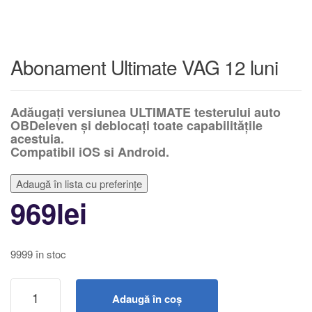
Abonament Ultimate VAG 12 luni
Adăugați versiunea ULTIMATE testerului auto
OBDeleven și deblocați toate capabilitățile
acestuia.
Compatibil iOS si Android.
Adaugă în lista cu preferințe
969
lei
9999 în stoc
Adaugă în coș