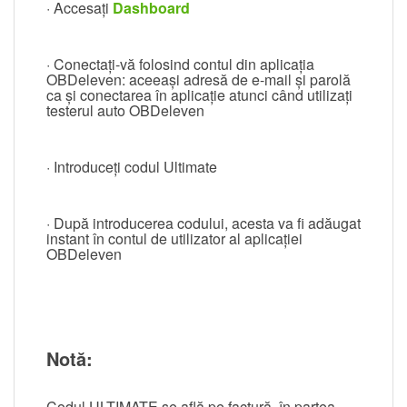
· Accesați
Dashboard
· Conectați-vă folosind contul din aplicația
OBDeleven: aceeași adresă de e-mail și parolă
ca și conectarea în aplicație atunci când utilizați
testerul auto OBDeleven
· Introduceți codul Ultimate
· După introducerea codului, acesta va fi adăugat
instant în contul de utilizator al aplicației
OBDeleven
Notă:
Codul ULTIMATE se află pe factură, în partea