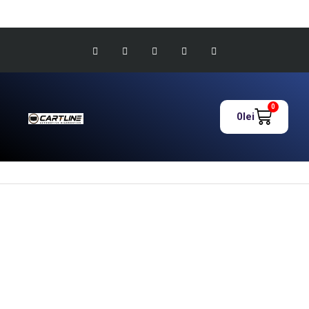
0
0
lei