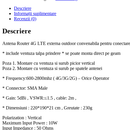
Descriere
Informații suplimentare
Recenzii (0)
Descriere
Antena Router 4G LTE externa outdoor convenabila pentru conectare
* include ventuza talpa prindere * se poate monta direct pe geam
Poza 1. Montare cu ventuza si surub picior vertical
Poza 2. Montare cu ventuza si surub pe spatele antenei
* Frequency:600-2800mhz ( 4G/3G/2G) – Orice Operator
* Connector: SMA Male
* Gain: 5dBi , VSWR:≤1.5 , cable: 2m ,
* Dimensiuni : 220*190*21 cm , Greutate : 230g
Polarization : Vertical
Maximum Input Power : 10W
Input Impedance : 50 Ohms