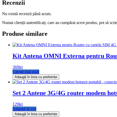
Recenzii
Nu există recenzii până acum.
Numai clienții autentificați, care au cumpărat acest produs, pot să scri
Produse similare
Kit Antena OMNI Externa pentru Rout
369
lei
Citește mai mult
Adaugă în lista cu preferințe
Set 2 Antene 3G/4G router modem hots
129
lei
Adaugă în coș
Adaugă în lista cu preferințe