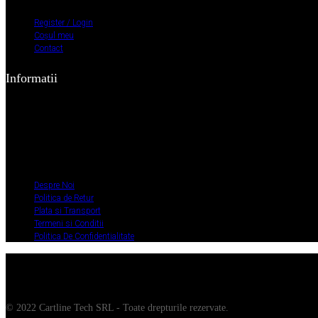
Register / Login
Coșul meu
Contact
Informatii
Despre Noi
Politica de Retur
Plata si Transport
Termeni si Conditii
Politica De Confidentialitate
Despre Noi
Politica de Retur
Plata si Transport
Termeni si Conditii
Politica De Confidentialitate
© 2022 Cartline Tech SRL - Toate drepturile rezervate.