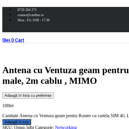
0729 264 271
contact@cartline.ro
Mon - Fri: 9:00 - 17:30
0
lei
0
Cart
Antena cu Ventuza geam pentru
male, 2m cablu , MIMO
Adaugă în lista cu preferințe
100
lei
Cantitate Antena cu Ventuza geam pentru Router cu cartela SIM 4
Adaugă în coș
SKU:
Omni-5dbi
Categorie:
Networking