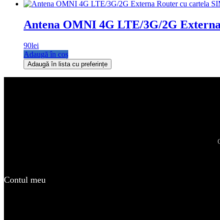
Antena OMNI 4G LTE/3G/2G Externa Ro
90
lei
Adaugă în coș
Adaugă în lista cu preferințe
Contul meu
Register / Login
Coșul meu
Contact