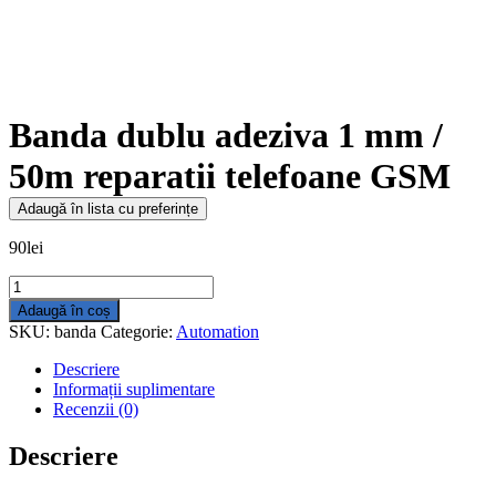
Banda dublu adeziva 1 mm /
50m reparatii telefoane GSM
Adaugă în lista cu preferințe
90
lei
Cantitate
Banda
Adaugă în coș
dublu
SKU:
banda
Categorie:
Automation
adeziva
1
Descriere
mm
Informații suplimentare
/
Recenzii (0)
50m
reparatii
Descriere
telefoane
GSM