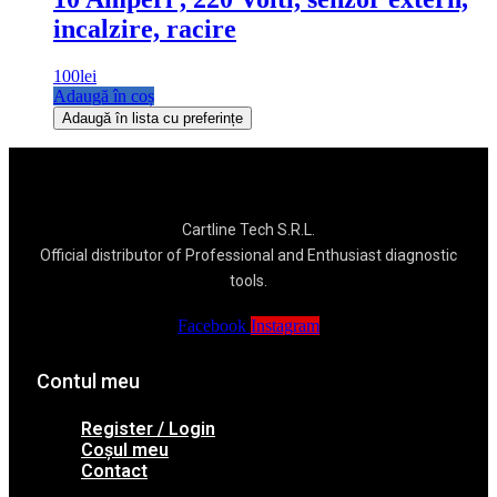
incalzire, racire
100
lei
Adaugă în coș
Adaugă în lista cu preferințe
Cartline Tech S.R.L.
Official distributor of Professional and Enthusiast diagnostic
tools.
Facebook
Instagram
Contul meu
Register / Login
Coșul meu
Contact