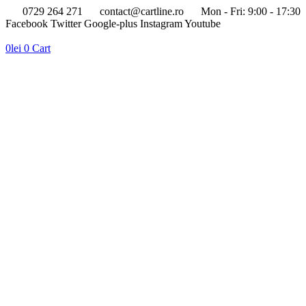
0729 264 271
contact@cartline.ro
Mon - Fri: 9:00 - 17:30
Facebook
Twitter
Google-plus
Instagram
Youtube
0
lei
0
Cart