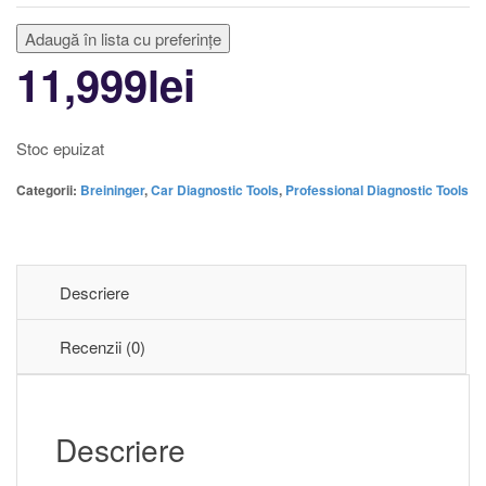
Adaugă în lista cu preferințe
11,999
lei
Stoc epuizat
Categorii:
Breininger
,
Car Diagnostic Tools
,
Professional Diagnostic Tools
Descriere
Recenzii (0)
Descriere