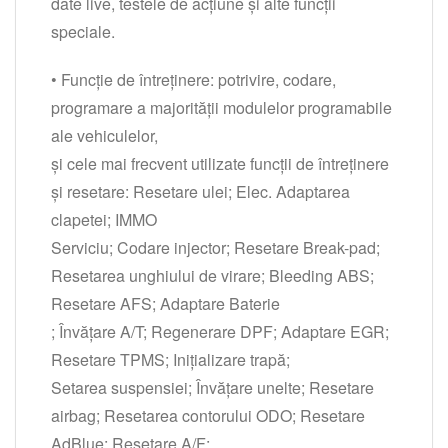
date live, testele de acțiune și alte funcții
speciale.
• Funcție de întreținere: potrivire, codare,
programare a majorității modulelor programabile
ale vehiculelor,
și cele mai frecvent utilizate funcții de întreținere
și resetare: Resetare ulei; Elec. Adaptarea
clapetei; IMMO
Serviciu; Codare injector; Resetare Break-pad;
Resetarea unghiului de virare; Bleeding ABS;
Resetare AFS; Adaptare Baterie
; Învățare A/T; Regenerare DPF; Adaptare EGR;
Resetare TPMS; Inițializare trapă;
Setarea suspensiei; Învățare unelte; Resetare
airbag; Resetarea contorului ODO; Resetare
AdBlue; Resetare A/F;