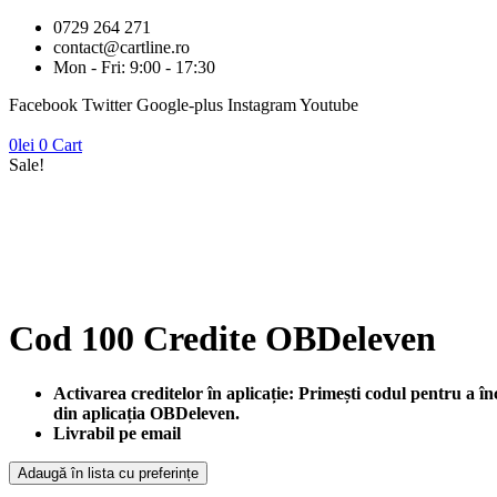
0729 264 271
contact@cartline.ro
Mon - Fri: 9:00 - 17:30
Facebook
Twitter
Google-plus
Instagram
Youtube
0
lei
0
Cart
Sale!
Cod 100 Credite OBDeleven
Activarea creditelor în aplicație:
Primești codul pentru a înc
din aplicația OBDeleven.
Livrabil pe email
Adaugă în lista cu preferințe