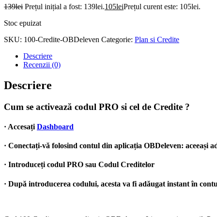
139
lei
Prețul inițial a fost: 139lei.
105
lei
Prețul curent este: 105lei.
Stoc epuizat
SKU:
100-Credite-OBDeleven
Categorie:
Plan si Credite
Descriere
Recenzii (0)
Descriere
Cum se activează codul PRO si cel de Credite ?
· Accesați
Dashboard
· Conectați-vă folosind contul din aplicația OBDeleven: aceeași ad
· Introduceți codul PRO sau Codul Creditelor
· După introducerea codului, acesta va fi adăugat instant în contu