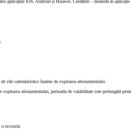
u aplicațiile iOS, Android și Huawei. Creditele – monedă în aplicație – s
e.
e zile calendaristice înainte de expirarea abonamentului.
 expirarea abonamentului, perioada de valabilitate este prelungită pentr
e o recenzie.