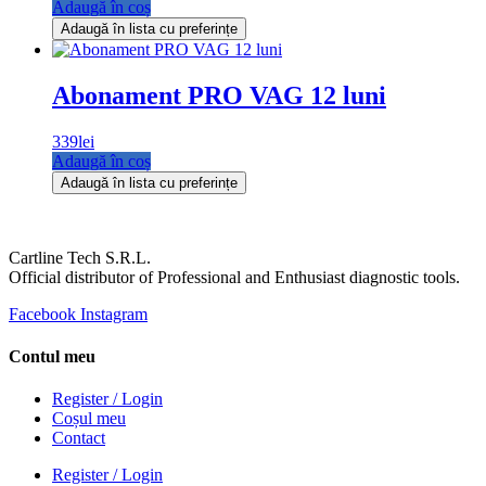
Adaugă în coș
Adaugă în lista cu preferințe
Abonament PRO VAG 12 luni
339
lei
Adaugă în coș
Adaugă în lista cu preferințe
Cartline Tech S.R.L.
Official distributor of Professional and Enthusiast diagnostic tools.
Facebook
Instagram
Contul meu
Register / Login
Coșul meu
Contact
Register / Login