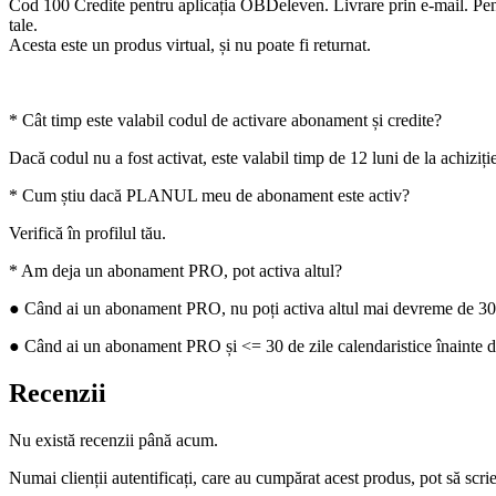
Cod 100 Credite pentru aplicația OBDeleven. Livrare prin e-mail. Pentr
tale.
Acesta este un produs virtual, și nu poate fi returnat.
* Cât timp este valabil codul de activare abonament și credite?
Dacă codul nu a fost activat, este valabil timp de 12 luni de la achiziți
* Cum știu dacă PLANUL meu de abonament este activ?
Verifică în profilul tău.
* Am deja un abonament PRO, pot activa altul?
● Când ai un abonament PRO, nu poți activa altul mai devreme de 30 d
● Când ai un abonament PRO și <= 30 de zile calendaristice înainte de
Recenzii
Nu există recenzii până acum.
Numai clienții autentificați, care au cumpărat acest produs, pot să scri