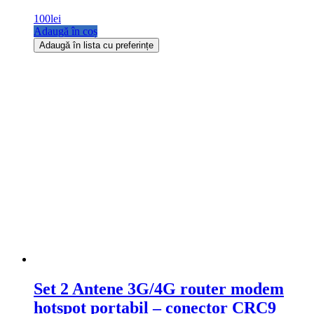
100
lei
Adaugă în coș
Adaugă în lista cu preferințe
Set 2 Antene 3G/4G router modem
hotspot portabil – conector CRC9