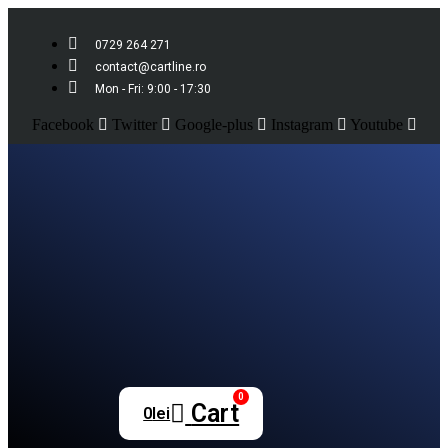
0729 264 271
contact@cartline.ro
Mon - Fri: 9:00 - 17:30
Facebook
Twitter
Google-plus
Instagram
Youtube
0
Cart
0
lei