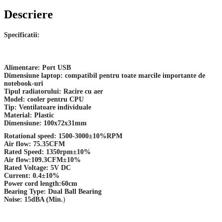
Descriere
Specificatii:
Alimentare: Port USB
Dimensiune laptop: compatibil pentru toate marcile importante de
notebook-uri
Tipul radiatorului: Racire cu aer
Model: cooler pentru CPU
Tip: Ventilatoare individuale
Material: Plastic
Dimensiune: 100x72x31mm
Rotational speed: 1500-3000±10%RPM
Air flow: 75.35CFM
Rated Speed: 1350rpm±10%
Air flow:109.3CFM±10%
Rated Voltage: 5V DC
Current: 0.4±10%
Power cord length:60cm
Bearing Type: Dual Ball Bearing
Noise: 15dBA (Min.
)