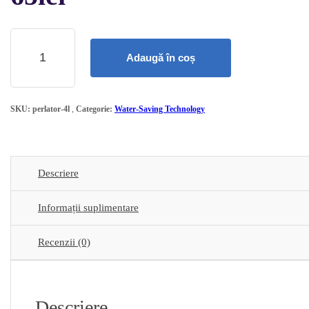
Cantitate
Economizor
Apa
Adaugă în coș
Perlator
Aerator
baterie
bucatarie
SKU:
perlator-4l
Categorie:
Water‑Saving Technology
4.0
l/min
Descriere
Informații suplimentare
Recenzii (0)
Descriere