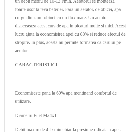
un debit mediu de 10-13 l/min. Aeratorul se monteaza
foarte usor la teva bateriei. Fara un aerator, de obicei, apa
curge dintr-un robinet cu un flux mare. Un aerator
disperseaza acest curs de apa in picaturi multe si mici. Acest
lucru ajuta la economisirea apei cu 88% si reduce efectul de
stropire. In plus, acesta nu permite formarea calcarului pe
aerator.
CARACTERISTICI
Economiseste pana la 60% apa mentinand confortul de
utilizare.
Diametru Filet M24x1
Debit maxim de 4 l / min chiar la presiune ridicata a apei.