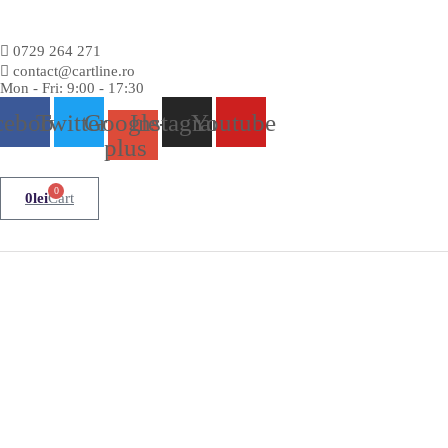
0729 264 271
contact@cartline.ro
Mon - Fri: 9:00 - 17:30
cebook
Twitter
Google-
Instagram
Youtube
plus
0
0
lei
Cart