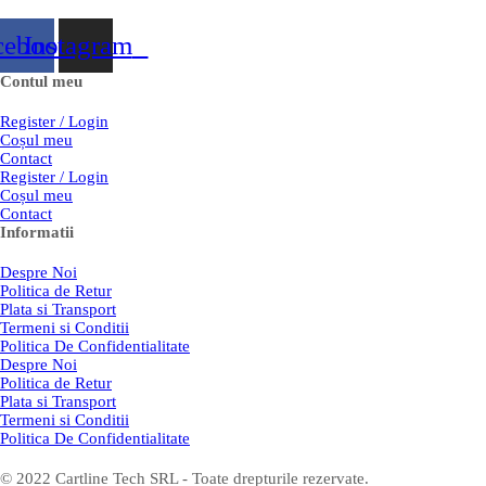
cebook
Instagram
Contul meu
Register / Login
Coșul meu
Contact
Register / Login
Coșul meu
Contact
Informatii
Despre Noi
Politica de Retur
Plata si Transport
Termeni si Conditii
Politica De Confidentialitate
Despre Noi
Politica de Retur
Plata si Transport
Termeni si Conditii
Politica De Confidentialitate
© 2022 Cartline Tech SRL - Toate drepturile rezervate.