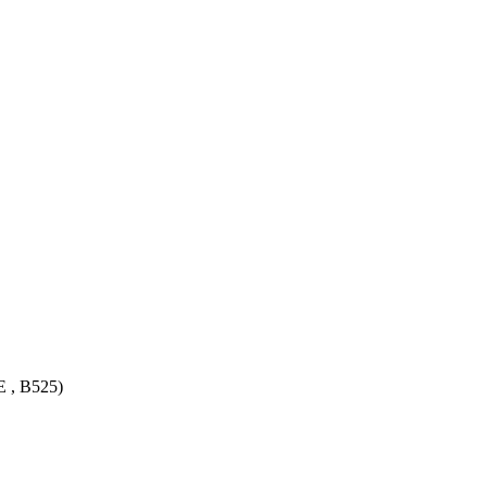
E , B525)