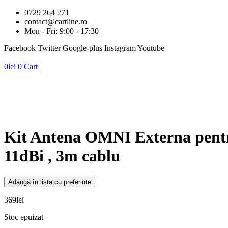
0729 264 271
contact@cartline.ro
Mon - Fri: 9:00 - 17:30
Facebook
Twitter
Google-plus
Instagram
Youtube
0
lei
0
Cart
Kit Antena OMNI Externa pent
11dBi , 3m cablu
Adaugă în lista cu preferințe
369
lei
Stoc epuizat