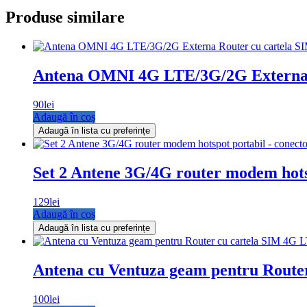
Produse similare
Antena OMNI 4G LTE/3G/2G Externa Ro
90
lei
Adaugă în coș
Adaugă în lista cu preferințe
Set 2 Antene 3G/4G router modem hots
129
lei
Adaugă în coș
Adaugă în lista cu preferințe
Antena cu Ventuza geam pentru Route
100
lei