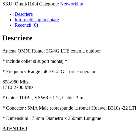
SKU:
Omni-11dbi
Categorie:
Networking
Descriere
Informații suplimentare
Recenzii (0)
Descriere
Antena OMNI Router 3G/4G LTE externa outdoor
* include colier si suport montaj *
* Frequency Range : 4G/3G/2G – orice operator
698-960 Mhz,
1710-2700 Mhz
* Gain : 11dBi , VSWR:≤1.5 , Cable: 3 m
* Conector : SMA Male (corespunde la router Huawei B310s -22 LT
* Dimensiuni : 75mm Diametru x 350mm Lungime
ATENTIE !