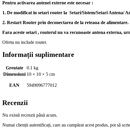
Pentru activarea antenei externe este necesar :
1. De modificat in setari router la Setari/Sistem/Setari Antena
2. Restart Router prin deconectarea de la reteaua de alimentare.
Fara aceste setari , routerul nu va recunoaste antena externa, ur
Oferta nu include router.
Informații suplimentare
Greutate
0.1 kg
Dimensiuni
10 × 10 × 5 cm
EAN
5949096777012
Recenzii
Nu există recenzii până acum.
Numai clienții autentificați, care au cumpărat acest produs, pot să scri