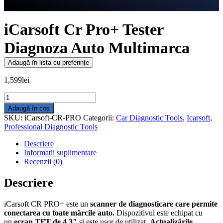
iCarsoft Cr Pro+ Tester
Diagnoza Auto Multimarca
Adaugă în lista cu preferințe
1,599
lei
Cantitate
iCarsoft
Adaugă în coș
Cr
SKU:
iCarsoft-CR-PRO
Categorii:
Car Diagnostic Tools
,
Icarsoft
,
Pro+
Professional Diagnostic Tools
Tester
Diagnoza
Descriere
Auto
Informații suplimentare
Multimarca
Recenzii (0)
Descriere
iCarsoft CR PRO+ este un
scanner de diagnosticare care permite
conectarea cu toate mărcile auto.
Dispozitivul este echipat cu
un
ecran TFT de 4,3″
și este ușor de utilizat.
Actualizările