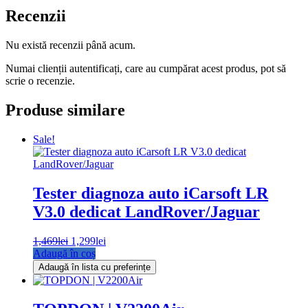
Recenzii
Nu există recenzii până acum.
Numai clienții autentificați, care au cumpărat acest produs, pot să
scrie o recenzie.
Produse similare
Sale!
Tester diagnoza auto iCarsoft LR
V3.0 dedicat LandRover/Jaguar
Prețul
Prețul
1,469
lei
1,299
lei
inițial
curent
Adaugă în coș
a
este:
Adaugă în lista cu preferințe
fost:
1,299lei.
1,469lei.