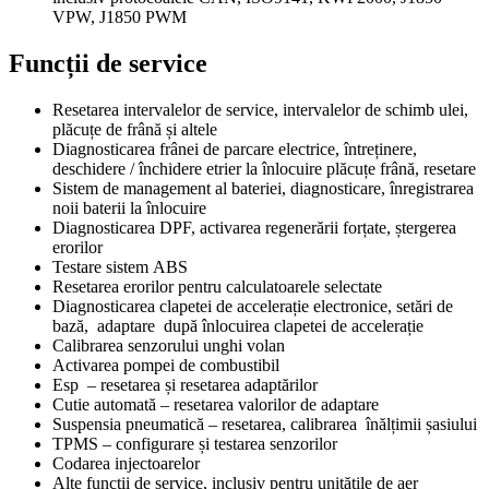
VPW, J1850 PWM
Funcții de service
Resetarea intervalelor de service, intervalelor de schimb ulei,
plăcuțe de frână și altele
Diagnosticarea frânei de parcare electrice, întreținere,
deschidere / închidere etrier la înlocuire plăcuțe frână, resetare
Sistem de management al bateriei, diagnosticare, înregistrarea
noii baterii la înlocuire
Diagnosticarea DPF, activarea regenerării forțate, ștergerea
erorilor
Testare sistem ABS
Resetarea erorilor pentru calculatoarele selectate
Diagnosticarea clapetei de accelerație electronice, setări de
bază, adaptare după înlocuirea clapetei de accelerație
Calibrarea senzorului unghi volan
Activarea pompei de combustibil
Esp – resetarea și resetarea adaptărilor
Cutie automată – resetarea valorilor de adaptare
Suspensia pneumatică – resetarea, calibrarea înălțimii șasiului
TPMS – configurare și testarea senzorilor
Codarea injectoarelor
Alte funcții de service, inclusiv pentru unitățile de aer