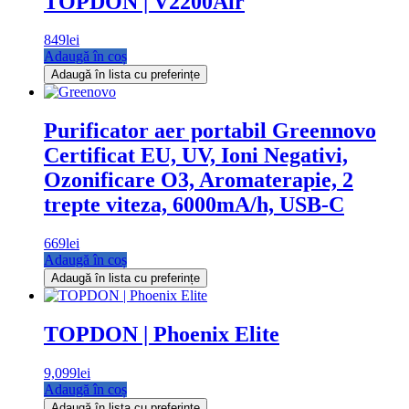
TOPDON | V2200Air
849
lei
Adaugă în coș
Adaugă în lista cu preferințe
Purificator aer portabil Greennovo
Certificat EU, UV, Ioni Negativi,
Ozonificare O3, Aromaterapie, 2
trepte viteza, 6000mA/h, USB-C
669
lei
Adaugă în coș
Adaugă în lista cu preferințe
TOPDON | Phoenix Elite
9,099
lei
Adaugă în coș
Adaugă în lista cu preferințe