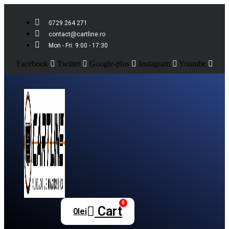
0729 264 271
contact@cartline.ro
Mon - Fri: 9:00 - 17:30
Facebook
Twitter
Google-plus
Instagram
Youtube
0
Cart
0
lei