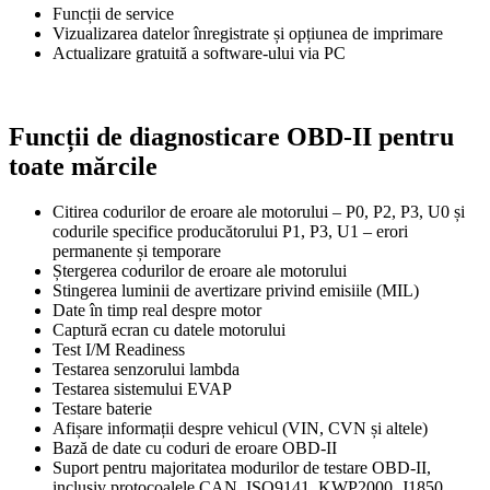
Funcții de service
Vizualizarea datelor înregistrate și opțiunea de imprimare
Actualizare gratuită a software-ului via PC
Funcții de diagnosticare OBD-II pentru
toate mărcile
Citirea codurilor de eroare ale motorului – P0, P2, P3, U0 și
codurile specifice producătorului P1, P3, U1 – erori
permanente și temporare
Ștergerea codurilor de eroare ale motorului
Stingerea luminii de avertizare privind emisiile (MIL)
Date în timp real despre motor
Captură ecran cu datele motorului
Test I/M Readiness
Testarea senzorului lambda
Testarea sistemului EVAP
Testare baterie
Afișare informații despre vehicul (VIN, CVN și altele)
Bază de date cu coduri de eroare OBD-II
Suport pentru majoritatea modurilor de testare OBD-II,
inclusiv protocoalele CAN, ISO9141, KWP2000, J1850