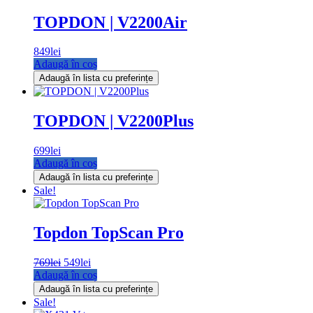
TOPDON | V2200Air
849
lei
Adaugă în coș
Adaugă în lista cu preferințe
TOPDON | V2200Plus
699
lei
Adaugă în coș
Adaugă în lista cu preferințe
Sale!
Topdon TopScan Pro
Prețul
Prețul
769
lei
549
lei
inițial
curent
Adaugă în coș
a
este:
Adaugă în lista cu preferințe
fost:
549lei.
Sale!
769lei.