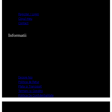
Coșul meu
Contact
Register / Login
Coșul meu
Contact
Informatii
Despre Noi
Politica de Retur
Plata si Transport
Termeni si Conditii
Politica De
Confidentialitate
Despre Noi
Politica de Retur
Plata si Transport
Termeni si Conditii
Politica De Confidentialitate