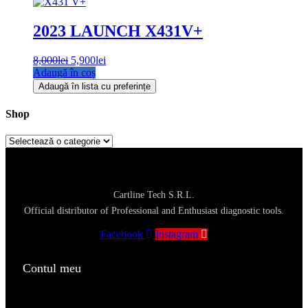
2023 LAUNCH X431V+
Prețul
Prețul
8,000
lei
5,900
lei
inițial
curent
Adaugă în coș
a
este:
Adaugă în lista cu preferințe
fost:
5,900lei.
8,000lei.
Shop
Cartline Tech S.R.L.
Official distributor of Professional and Enthusiast diagnostic tools.
Facebook
Instagram
Contul meu
Register / Login