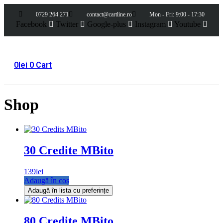
0729 264 271
contact@cartline.ro
Mon - Fri: 9:00 - 17:30
Facebook
Twitter
Google-plus
Instagram
Youtube
0
lei
0
Cart
Shop
30 Credite MBito
139
lei
Adaugă în coș
Adaugă în lista cu preferințe
80 Credite MBito