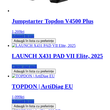
Jumpstarter Topdon V4500 Plus
1,269
lei
Adaugă în coș
Adaugă în lista cu preferințe
LAUNCH X431 PAD VII Elite, 2025
Citește mai mult
Adaugă în lista cu preferințe
TOPDON | ArtiDiag EU
1,099
lei
Adaugă în coș
Adaugă în lista cu preferințe