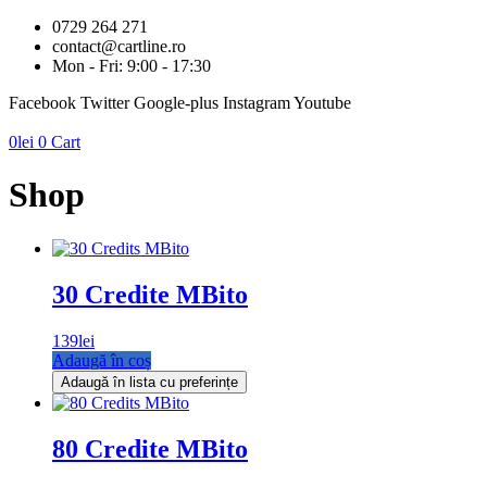
0729 264 271
contact@cartline.ro
Mon - Fri: 9:00 - 17:30
Facebook
Twitter
Google-plus
Instagram
Youtube
0
lei
0
Cart
Shop
30 Credite MBito
139
lei
Adaugă în coș
Adaugă în lista cu preferințe
80 Credite MBito