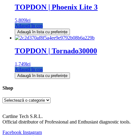
TOPDON | Phoenix Lite 3
5,809
lei
Adaugă în coș
Adaugă în lista cu preferințe
TOPDON | Tornado30000
1,749
lei
Adaugă în coș
Adaugă în lista cu preferințe
Shop
Cartline Tech S.R.L.
Official distributor of Professional and Enthusiast diagnostic tools.
Facebook
Instagram