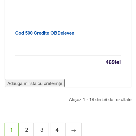
Cod 500 Credite OBDeleven
469
lei
Adaugă în lista cu preferințe
Afișez 1 - 18 din 59 de rezultate
1
2
3
4
→