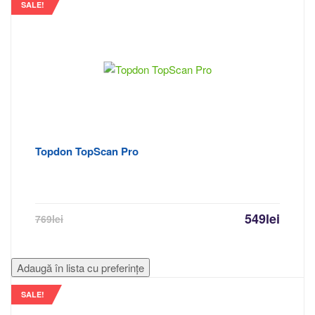
SALE!
Topdon TopScan Pro
549
lei
769
lei
Adaugă în lista cu preferințe
SALE!