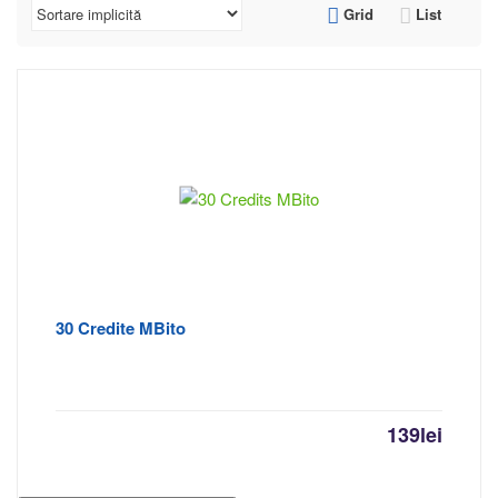
Grid
List
30 Credite MBito
139
lei