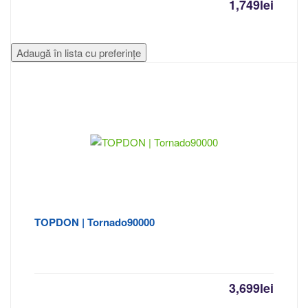
1,749
lei
Adaugă în lista cu preferințe
TOPDON | Tornado90000
3,699
lei