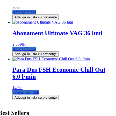
86
lei
Adaugă în coș
Adaugă în lista cu preferințe
Abonament Ultimate VAG 36 luni
2,339
lei
Adaugă în coș
Adaugă în lista cu preferințe
Para Dus FSH Economic Chill Out
6.0 l/min
149
lei
Citește mai mult
Adaugă în lista cu preferințe
Best Sellers