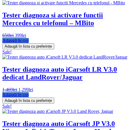
Tester diagnoza si activare functii
Mercedes cu telefonul – MBito
Prețul
Prețul
650
lei
399
lei
inițial
curent
Adaugă în coș
a
este:
Adaugă în lista cu preferințe
fost:
399lei.
Sale!
650lei.
Tester diagnoza auto iCarsoft LR V3.0
dedicat LandRover/Jaguar
Prețul
Prețul
1,469
lei
1,299
lei
inițial
curent
Adaugă în coș
a
este:
Adaugă în lista cu preferințe
fost:
1,299lei.
Sale!
1,469lei.
Tester diagnoza auto iCarsoft JP V3.0