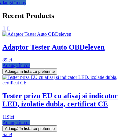
inițial
curent
daugă în coș
a
este:
fost:
399lei.
Recent Products
650lei.
Adaptor Tester Auto OBDeleven
89
lei
Adaugă în coș
Adaugă în lista cu preferințe
Tester priza EU cu afisaj si indicator
LED, izolatie dubla, certificat CE
119
lei
Adaugă în coș
Adaugă în lista cu preferințe
Sale!