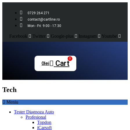
0729 264 271
contact@cartline.ro
Mon - Fri: 9:00 - 17:30
Facebook
Twitter
Google-plus
Instagram
Youtube
0
Cart
0
lei
Tech
Meniu
Tester Diagnoza Auto
Profesional
Topdon
iCarsoft