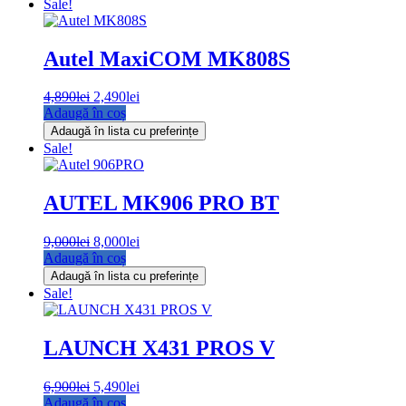
fost:
5,900lei.
Sale!
8,000lei.
Autel MaxiCOM MK808S
Prețul
Prețul
4,890
lei
2,490
lei
inițial
curent
Adaugă în coș
a
este:
Adaugă în lista cu preferințe
fost:
2,490lei.
Sale!
4,890lei.
AUTEL MK906 PRO BT
Prețul
Prețul
9,000
lei
8,000
lei
inițial
curent
Adaugă în coș
a
este:
Adaugă în lista cu preferințe
fost:
8,000lei.
Sale!
9,000lei.
LAUNCH X431 PROS V
Prețul
Prețul
6,900
lei
5,490
lei
inițial
curent
Adaugă în coș