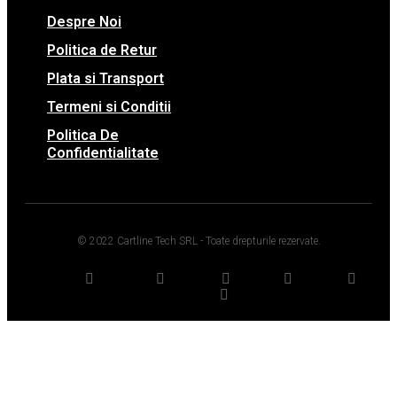
Despre Noi
Politica de Retur
Plata si Transport
Termeni si Conditii
Politica De
Confidentialitate
© 2022 Cartline Tech SRL - Toate drepturile rezervate.
Twitter
Facebook
Dribbble
Youtube
Pinterest
Medium