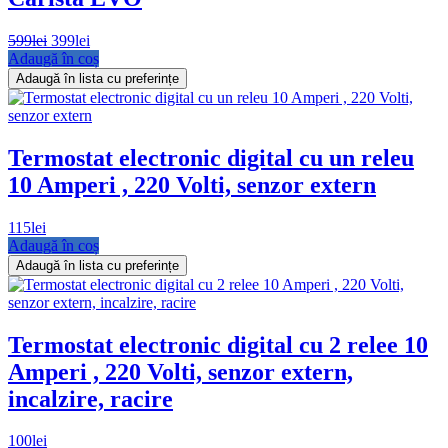
Prețul
Prețul
599
lei
399
lei
inițial
curent
Adaugă în coș
a
este:
Adaugă în lista cu preferințe
fost:
399lei.
599lei.
Termostat electronic digital cu un releu
10 Amperi , 220 Volti, senzor extern
115
lei
Adaugă în coș
Adaugă în lista cu preferințe
Termostat electronic digital cu 2 relee 10
Amperi , 220 Volti, senzor extern,
incalzire, racire
100
lei