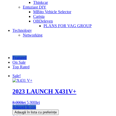
Thinkcar
Entuziast DIY
MBito Vehicle Selector
Carista
OBDeleven
PLANS FOR VAG GROUP
Technology
Networking
Featured
On Sale
Top Rated
Sale!
2023 LAUNCH X431V+
Prețul
Prețul
8,000
lei
5,900
lei
inițial
curent
Adaugă în coș
a
este:
Adaugă în lista cu preferințe