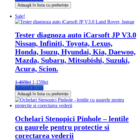
a
este:
Adaugă în lista cu preferințe
fost:
5,490lei.
6,900lei.
Sale!
Tester diagnoza auto iCarsoft JP V3.0
Nissan, Infiniti, Toyota, Lexus,
Honda, Isuzu, Hyundai, Kia, Daewoo,
Mazda, Subaru, Mitsubishi, Suzuki,
Acura, Scion.
Prețul
Prețul
1,469
lei
1,159
lei
inițial
curent
Adaugă în coș
a
este:
Adaugă în lista cu preferințe
fost:
1,159lei.
1,469lei.
Ochelari Stenopici Pinhole – lentile
cu gaurele pentru protectie si
corectarea vederii