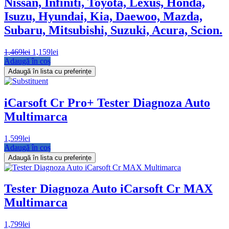
Nissan, Infiniti, Toyota, Lexus, Honda,
Isuzu, Hyundai, Kia, Daewoo, Mazda,
Subaru, Mitsubishi, Suzuki, Acura, Scion.
Prețul
Prețul
1,469
lei
1,159
lei
inițial
curent
Adaugă în coș
a
este:
Adaugă în lista cu preferințe
fost:
1,159lei.
1,469lei.
iCarsoft Cr Pro+ Tester Diagnoza Auto
Multimarca
1,599
lei
Adaugă în coș
Adaugă în lista cu preferințe
Tester Diagnoza Auto iCarsoft Cr MAX
Multimarca
1,799
lei