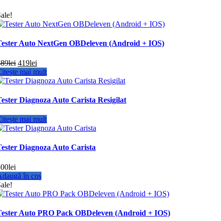
ale!
Tester Auto NextGen OBDeleven (Android + IOS)
Prețul
Prețul
489
lei
419
lei
inițial
curent
itește mai mult
a
este:
fost:
419lei.
489lei.
ester Diagnoza Auto Carista Resigilat
itește mai mult
Tester Diagnoza Auto Carista
300
lei
daugă în coș
ale!
Tester Auto PRO Pack OBDeleven (Android + IOS)