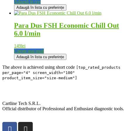
Adaugă în coș
Adaugă în lista cu preferințe
Para Dus FSH Economic Chill Out
6.0 l/min
149
lei
Citește mai mult
Adaugă în lista cu preferințe
The above is achieved using short code
[top_rated_products
per_page="4" screen_width="100"
product_item_size="size-medium"]
Cartline Tech S.R.L.
Official distributor of Professional and Enthusiast diagnostic tools.