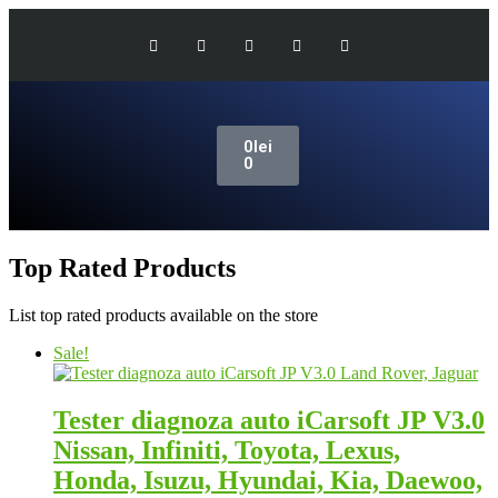
0
lei
0
Top Rated Products
List top rated products available on the store
Sale!
Tester diagnoza auto iCarsoft JP V3.0
Nissan, Infiniti, Toyota, Lexus,
Honda, Isuzu, Hyundai, Kia, Daewoo,