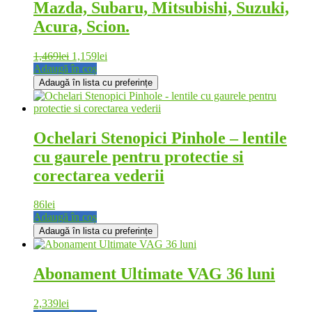
Mazda, Subaru, Mitsubishi, Suzuki,
Acura, Scion.
1,469
lei
1,159
lei
Adaugă în coș
Adaugă în lista cu preferințe
Ochelari Stenopici Pinhole – lentile
cu gaurele pentru protectie si
corectarea vederii
86
lei
Adaugă în coș
Adaugă în lista cu preferințe
Abonament Ultimate VAG 36 luni
2,339
lei