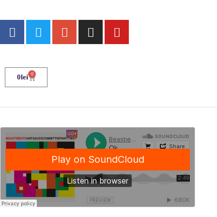
0
0
lei