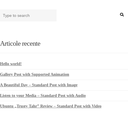
Type
Sea
your
search
here
Articole recente
Hello world!
Gallery Post with Supported Animation
A Beautiful Day – Standard Post with Image
Listen to your Media – Standard Post with Audio
Ubuntu „Trusty Tahr” Review – Standard Post with Video